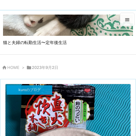


メニュ
猫と夫婦の転勤生活〜定年後生活

サイド

HOME
>

2023年9月2日
kuroのブログ