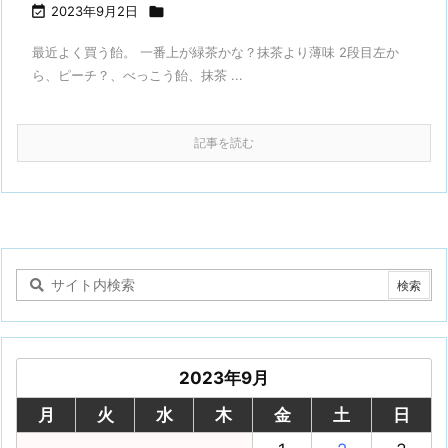

2023年9月2日

最近よく買う飴。 一番上が緑茶かな？抹茶より薄味 2段目左か
ら、ピーチ？、べっこう飴、抹茶 ...
記事を読む
2023年9月
月
火
水
木
金
土
日