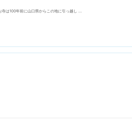
は100年前に山口県からこの地に引っ越し ...