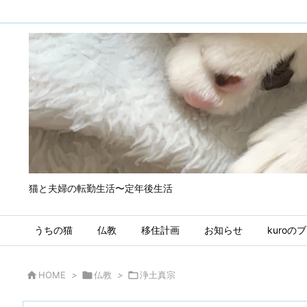
猫と夫婦の転勤生活〜定年後生活
うちの猫
仏教
移住計画
お知らせ
kuroの

HOME
>

仏教
>

浄土真宗