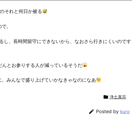
山のそれと何日か被る
ので。
あるし、長時間留守にできないから、なおさら行きにくいのです
だんとお参りする人が減っているそうだ
に。みんなで盛り上げていかなきゃなのになあ

浄土真宗

Posted by
kuro