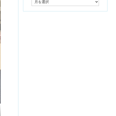
ー
カ
イ
ブ