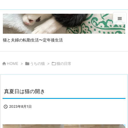


メニュ
猫と夫婦の転勤生活〜定年後生活

サイド

HOME
>

うちの猫
>

猫の日常
真夏日は猫の開き

2023年8月1日