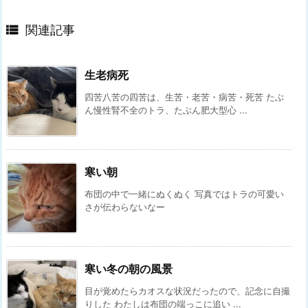

関連記事
生老病死
四苦八苦の四苦は、生苦・老苦・病苦・死苦 たぶ
ん慢性腎不全のトラ、たぶん肥大型心 ...
寒い朝
布団の中で一緒にぬくぬく 写真ではトラの可愛い
さが伝わらないなー
寒い冬の朝の風景
目が覚めたらカオスな状況だったので、記念に自撮
りした わたしは布団の端っこに追い ...