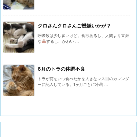
クロさんクロさんご機嫌いかが？
呼吸数は少し多いけど。食欲あるし、人間より立派
な
するし、かわい ...
6月のトラの体調不良
トラが何をいつ食べたかを大きなマス目のカレンダ
ーに記入している。1ヶ月ごとに冷蔵 ...