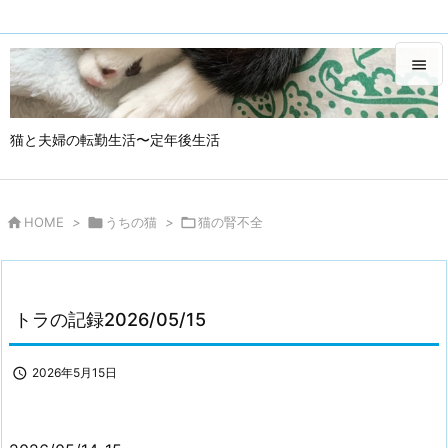


メニュ
猫と夫婦の転勤生活〜定年後生活

サイド

HOME
>

うちの猫
>

猫の腎不全
トラの記録2026/05/15

2026年5月15日