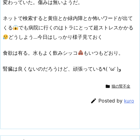
変わっていた。傷みは無いようだ。
ネットで検索すると黄疸とか緑内障とか怖いワードが出て
くる
でも病院に行くのはトラにとって超ストレスかかる
どうしよう…今日はしっかり様子見ておく
食欲は有る。水もよく飲みシッコ
もいつもどおり。
腎臓は良くないのだろうけど、頑張っている٩( 'ω’ )و

猫の腎不全

Posted by
kuro