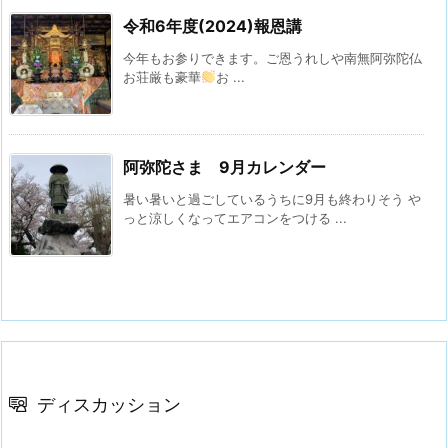
令和6年度(2024)報恩講
今年もお参りできます。ご恩うれしや南無阿弥陀仏
お荘厳も豪華
お ...
阿弥陀さま 9月カレンダー
暑い暑いと過ごしているうちに9月も終わりそう や
っと涼しくなってエアコンをつける ...
ディスカッション