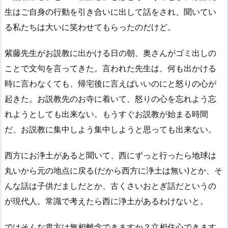
生はご自身の行動を引き合いに出して話をされ、聞いてい
る私たちは大いに笑わせてもらったのだけど。
紫藤先生がお説教に出かける日の朝、奥さんがゴミ出しの
ことで文句を言ってきた。言われた先生は、何も出かける
時に言わなくても、帰宅後に言えばいいのにと怒りの心が
起きた。お説教先のお寺に着いて、怒りの心を忘れよう忘
れようとしても出来ない。もうすぐお説教が始まる時間
だ、お説教に集中しよう集中しようと思っても出来ない。
西方にお浄土があると聞いて、西にずっと行ったら地球は
丸いから元の地点に戻る(だから西方に浄土は無い)とか、そ
んな話は子供だましだとか、古くさいおとぎ話だというの
が現代人。常識で考えたら西に浄土があるわけないと。
ではそんな貴方は無相離念できますか？立相住心できます