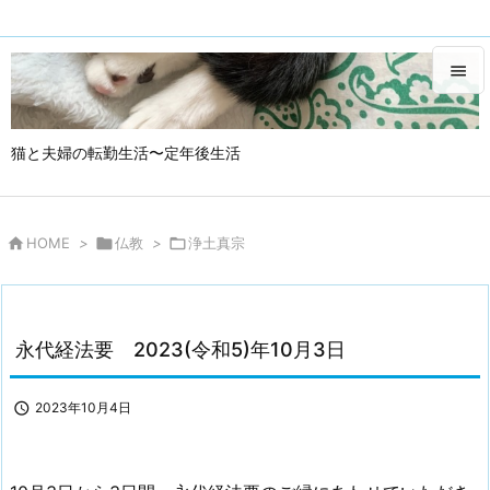


メニュ
猫と夫婦の転勤生活〜定年後生活

サイド

HOME
>

仏教
>

浄土真宗
永代経法要 2023(令和5)年10月3日

2023年10月4日